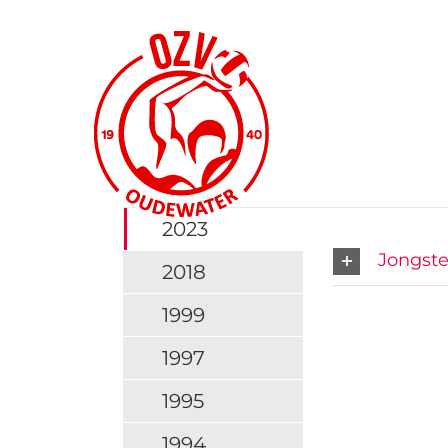
Ga
naar
inhoud
2023
Jongst
2018
1999
1997
1995
1994